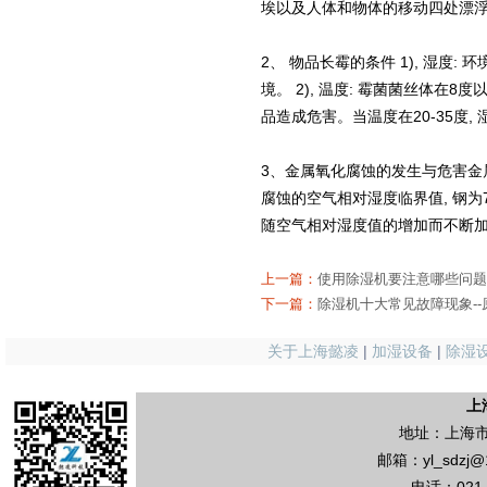
埃以及人体和物体的移动四处漂浮。
2、 物品长霉的条件 1), 湿度:
境。 2), 温度: 霉菌菌丝体在8
品造成危害。当温度在20-35度, 
3、金属氧化腐蚀的发生与危害金
腐蚀的空气相对湿度临界值, 钢为70
随空气相对湿度值的增加而不断
上一篇：
使用除湿机要注意哪些问题
下一篇：
除湿机十大常见故障现象--
关于上海懿凌
|
加湿设备
|
除湿
上
地址：上海市
邮箱：yl_sdzj@