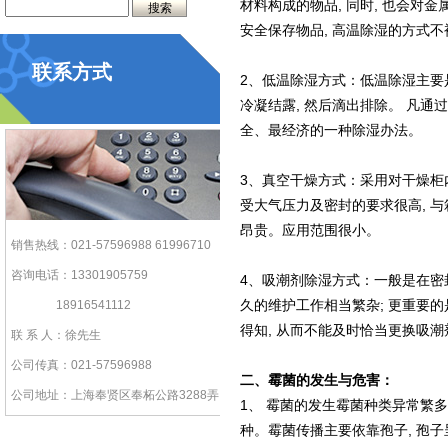
材料构成的物品, 同时, 也会对
安全保存物品, 高温除湿的方式不
联系方式
2、低温除湿方式：低温除湿主要
冷凝结露, 然后滴出排除。 凡
全、最经济的一种除湿办法。
3、真空干燥方式：采用对干燥柜
受大气压力及密封的要求很高, 与
昂贵。应用范围很小。
销售热线：021-57596988 61996710
咨询电话：13301905759
4、吸潮剂除湿方式：一般是在密
18916541112
久的维护工作相当繁杂; 更重要
得知, 从而不能及时恰当更换吸潮
联 系 人：徐先生
公司传真：021-57596988
二、霉菌的发生与危害：
公司地址：上海奉贤区奉柘公路3288弄
1、 霉菌的发生霉菌种类异常繁多
种。霉菌传播主要依靠孢子, 孢子