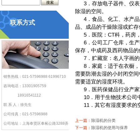
3．存放电子器件、仪
除湿的空间。
4．食品、化工、水产
联系方式
品、成品的干燥除湿或贮存
5．医院：CT科，药
6．公司工厂仓库，生
保存，中成药及西药物品的
7．贮藏室：名人字画
8．家庭：适于在衣橱
需要防潮去湿的小封闭空间
销售热线：021-57596988 61996710
需要适宜的湿度环境。
咨询电话：13301905759
9．医药保健品行业产
18916541112
10．用于生物技术公
11．其它有湿度要求
联 系 人：徐先生
公司传真：021-57596988
上一篇：
除湿机的分类
公司地址：上海奉贤区奉柘公路3288弄
下一篇：
除湿机的使用与保养